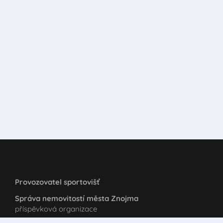
Provozovatel sportovišť
Správa nemovitostí města Znojma
příspěvková organizace