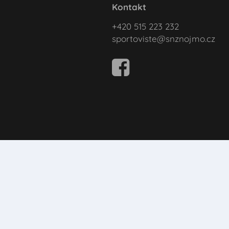
Kontakt
+420 515 223 232
sportoviste@snznojmo.cz