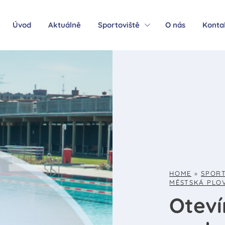
Úvod
Aktuálně
Sportoviště
O nás
Konta
HOME
»
SPOR
MĚSTSKÁ PLO
Otev