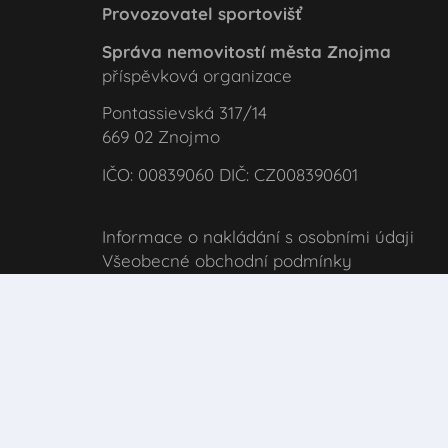
Provozovatel sportovišť
Správa nemovitostí města Znojma
příspěvková organizace
Pontassievská 317/14
669 02 Znojmo
IČO: 00839060 DIČ: CZ008390601
Informace o nakládání s osobními údaji
Všeobecné obchodní podmínky
Prohlášení o používání cookies