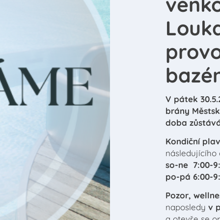
venko
Louk
provo
bazé
V pátek 30.5.
brány Městsk
doba zůstává 
Kondiční pla
následujícího 
so‑ne 7:00‑9
po‑pá 6:00‑9
Pozor, welln
naposledy
v 
a otevře se o