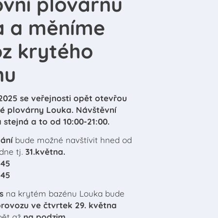
vní plovárnu
a a měníme
z krytého
nu
2025 se veřejnosti opět otevřou
é plovárny Louka. Návštěvní
stejná a to od 10:00-21:00.
vání
bude možné navštívit hned od
dne tj.
31.května.
:45
:45
es
na krytém bazénu Louka bude
provozu ve čtvrtek 29. května
pět až
na podzim.