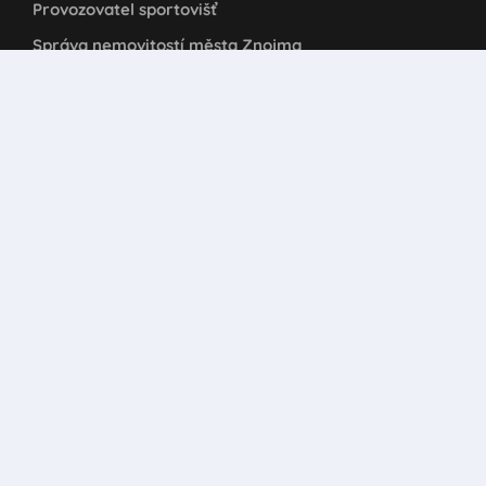
Provozovatel sportovišť
Správa nemovitostí města Znojma
příspěvková organizace
Pontassievská 317/14
669 02 Znojmo
IČO: 00839060 DIČ: CZ008390601
Informace o nakládání s osobními údaji
Všeobecné obchodní podmínky
Prohlášení o používání cookies
Kontakt
+420 515 223 232
sportoviste@snznojmo.cz