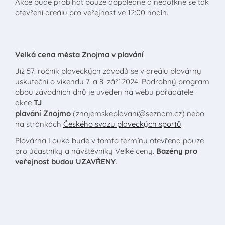
Akce bude probíhat pouze dopoledne a nedotkne se tak
otevření areálu pro veřejnost ve 12:00 hodin.
Velká cena města Znojma v plavání
Již 57. ročník plaveckých závodů se v areálu plovárny
uskuteční o víkendu 7. a 8. září 2024. Podrobný program
obou závodních dnů je uveden na webu pořadatele
akce
TJ
plavání Znojmo
(znojemskeplavani@seznam.cz) nebo
na stránkách
Českého svazu plaveckých sportů
.
Plovárna Louka bude v tomto termínu otevřena pouze
pro účastníky a návštěvníky Velké ceny.
Bazény pro
veřejnost budou UZAVŘENY
.