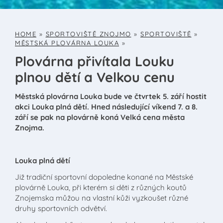
HOME
»
SPORTOVIŠTĚ ZNOJMO
»
SPORTOVIŠTĚ
»
MĚSTSKÁ PLOVÁRNA LOUKA
»
Plovárna přivítala Louku
plnou dětí a Velkou cenu
Městská plovárna Louka bude ve čtvrtek 5. září hostit
akci Louka plná dětí. Hned následující víkend 7. a 8.
září se pak na plovárně koná Velká cena města
Znojma.
Louka plná dětí
Již tradiční sportovní dopoledne konané na Městské
plovárně Louka, při kterém si děti z různých koutů
Znojemska můžou na vlastní kůži vyzkoušet různé
druhy sportovních odvětví.