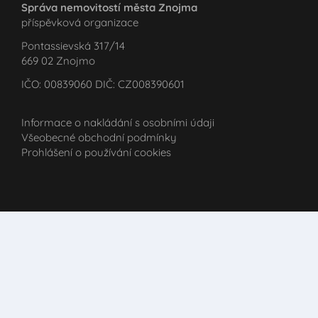
Správa nemovitostí města Znojma
příspěvková organizace
Pontassievská 317/14
669 02 Znojmo
IČO: 00839060 DIČ: CZ008390601
Informace o nakládání s osobními údaji
Všeobecné obchodní podmínky
Prohlášení o používání cookies
Kontakt
+420 515 223 232
sportoviste@snznojmo.cz