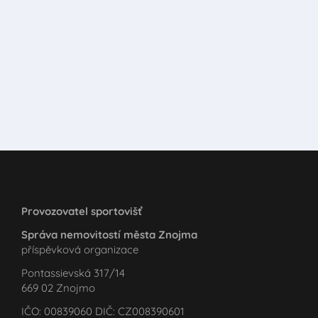
Provozovatel sportovišť
Správa nemovitostí města Znojma
příspěvková organizace
Pontassievská 317/14
669 02 Znojmo
IČO: 00839060 DIČ: CZ008390601