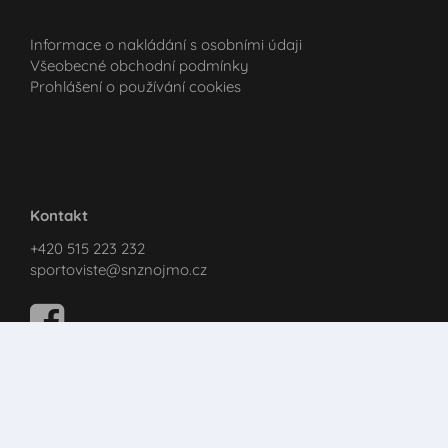
Informace o nakládání s osobními údaji
Všeobecné obchodní podmínky
Prohlášení o používání cookies
Kontakt
+420 515 223 232
sportoviste@snznojmo.cz